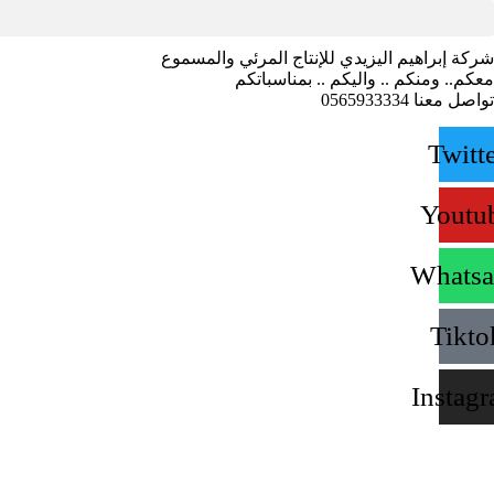
لتجاوز
لى
لمحتوى
شركة إبراهيم اليزيدي للإنتاج المرئي والمسموع
معكم.. ومنكم .. واليكم .. بمناسباتكم
تواصل معنا 0565933334
Twitt
Youtu
Whats
Tikto
Instag